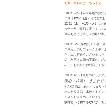
お問い合わせはこちらまで
2011/12/29【年末年始のお
年内は
12/30（金）
まで営業し
12/31（土）～1/3（火）
はお
今年一年ご愛顧を賜りまして
来年もどうぞ宜しくお願い申
2011/12/5【年内完工工事
年内完工のリフォーム工事、
た。誠に有難うございました
尚、年明け以降の工事のご相
ので、お気軽にお問合せ下さ
2011/11/15【今月のピック
安心・快適♪ 水まわり
KIAROでは、漏水・つまり
水まわり設備（水栓・トイレ
ンスをおすすめしています。
故障という程でもないが、ち