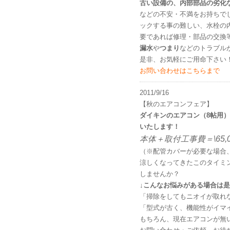
古い設備の、内部部品の劣化
などの不安・不満をお持ちで
ックする事の難しい、水栓の
要であれば修理・部品の交換
漏水
や
つまり
などのトラブル
是非、お気軽にご用命下さい
お問い合わせはこちらまで
2011/9/16
【秋のエアコンフェア】
ダイキンのエアコン（8帖用
いたします！
本体＋取付工事費＝\65,00
（※配管カバーが必要な場合
涼しくなってきたこのタイミ
しませんか？
↓こんなお悩みがある場合は是
「掃除をしてもニオイが取れ
「型式が古く、機能性がイマ
もちろん、現在エアコンが無