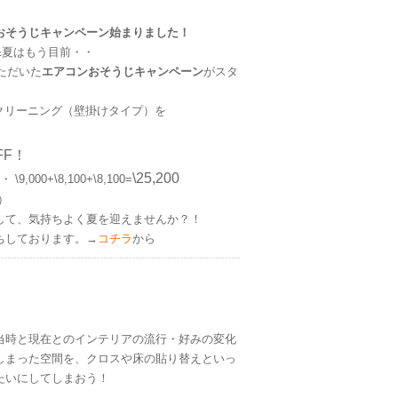
おそうじキャンペーン始まりました！
&夏はもう目前・・
いただいた
エアコンおそうじキャンペーン
がスタ
クリーニング（壁掛けタイプ）を
！
FF！
\25,200
00+\8,100+\8,100=
）
して、気持ちよく夏を迎えませんか？！
ちしております。→
コチラ
から
ム
当時と現在とのインテリアの流行・好みの変化
しまった空間を、クロスや床の貼り替えといっ
たいにしてしまおう！