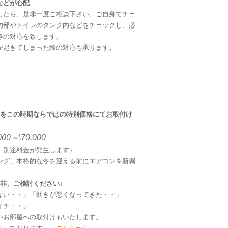
などが心配
したら、是非一度ご相談下さい。ご自身でチェ
内部やトイレのタンク内などをチェックし、必
等の対応を致します。
が起きてしまった際の対応も承ります。
！
）をこの時期ならではの特別価格にてお取付け
0～\70,000
、別途料金が発生します）
ング、本格的な冬を迎える前にエアコンを新調
非、ご検討ください↓
ない・・」「効きが悪くなってきた・・」
イチ・・」
いお部屋への取付けもいたします。