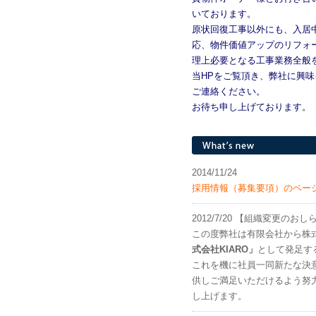
いております。
原状回復工事以外にも、入居
応、物件価値アップのリフォ
理上必要となる工事業務全般
当HPをご覧頂き、弊社に興
ご連絡ください。
お待ち申し上げております。
2014/11/24
採用情報（募集要項）のペー
2012/7/20 【組織変更のおし
この度弊社は有限会社から株式
式会社KIARO」
として発足す
これを機に社員一同新たな決
供しご満足いただけるよう努
し上げます。