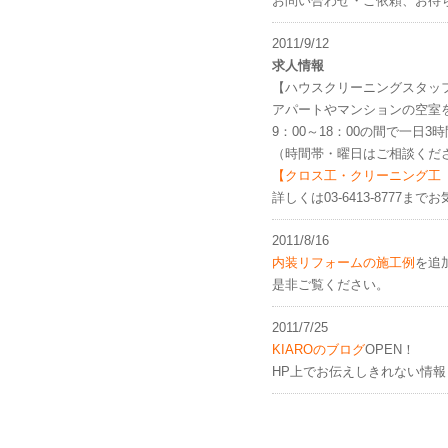
お問い合わせ・ご依頼、お待
2011/9/12
求人情報
【ハウスクリーニングスタッ
アパートやマンションの空室
9：00～18：00の間で一日3
（時間帯・曜日はご相談くだ
【クロス工・クリーニング工
詳しくは03-6413-8777
2011/8/16
内装リフォームの施工例
を追
是非ご覧ください。
2011/7/25
KIAROのブログ
OPEN！
HP上でお伝えしきれない情報