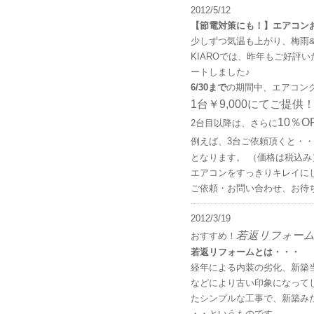
2012/5/12
【節電対策にも！】エアコン
少しずつ気温も上がり、梅雨
KIAROでは、昨年もご好評
ートしました♪
6/30まで
の期間中、エアコン
1台￥9,000にてご提供
10％O
2台目以降は、さらに
例えば、3台ご依頼頂くと・・・ \9,0
となります。 （価格は税込み
エアコンをすっきりキレイに
ご依頼・お問い合わせ、お待
2012/3/19
若返リフォー
おすすめ！
若返リフォームとは・・・
経年による内装の劣化、新築
などにより古い印象になって
たシンプルな工事で、新築み
・・というものです。