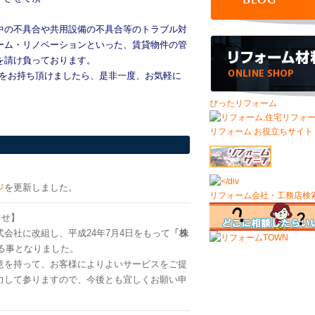
中の不具合や共用設備の不具合等のトラブル対
ーム・リノベーションといった、賃貸物件の管
を請け負っております。
味をお持ち頂けましたら、是非一度、お気軽に
ぴったリフォーム
リフォーム お役立ちサイト
ジ
を更新しました。
リフォーム会社・工務店検
らせ】
会社に改組し、平成24年7月4日をもって
「株
る事となりました。
意を持って、お客様によりよいサービスをご提
力して参りますので、今後とも宜しくお願い申