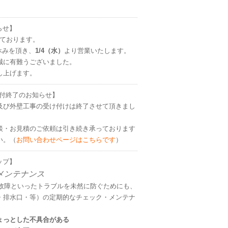
知らせ】
ております。
休みを頂き、
1/4（水）
より営業いたします。
誠に有難うございました。
し上げます。
・受付終了のお知らせ】
及び外壁工事の受け付けは終了させて頂きまし
。
談・お見積のご依頼は引き続き承っております
い。（
お問い合わせページはこちらです
）
アップ】
メンテナンス
・故障といったトラブルを未然に防ぐためにも、
・排水口・等）の定期的なチェック・メンテナ
ょっとした不具合がある