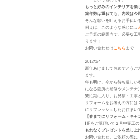
もっと好みのインテリアを楽
築年数は重ねても、内装は今
そんな願いを叶えるお手伝い
例えば、このような感じに→
ご予算の範囲内で、必要な工
ります！
お問い合わせは
こちら
まで
2012/1/4
新年あけましておめでとうご
ます。
年も明け、今から待ち遠しい
になる箇所の補修やメンテナ
繁忙期に入り、お見積・工事
リフォームをお考えの方には
にリフレッシュしたお住まい
【春までにリフォーム・キャ
HPをご覧頂いて２月中完工
もれなくプレゼントを差し上
お問い合わせ、ご依頼の際に