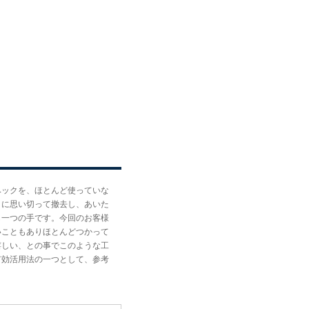
ベックを、ほとんど使っていな
うに思い切って撤去し、あいた
も一つの手です。今回のお客様
いこともありほとんどつかって
嬉しい、との事でこのような工
有効活用法の一つとして、参考